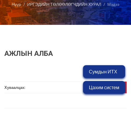
Нүүр
ИРГЭДИЙН ТӨЛӨӨЛӨГЧДИЙН ХУРАЛ
Мэдээ
АЖЛЫН АЛБА
Сумдын ИТХ
Цахим систем
Хуваалцах: