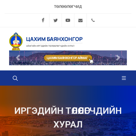
ТӨЛӨӨЛӨГЧИД
Facebook
Twitter
YouTube
info@bayanhongorhural.
70442378, 704426
Өмнөх
Дараах
ИРГЭДИЙН ТӨЛӨӨЛӨГЧДИЙН
ХУРАЛ