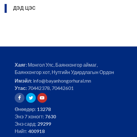
ДЭД ЦЭС
Хаяг:
Монгол Улс, Баянхонгор аймаг,
Баянхонгор хот, Нутгийн Удирдлагын Ордон
Имэйл:
info@bayanhongorhural.mn
Утас:
70442378, 70442601
Өнөөдөр:
13278
Энэ 7 хоногт:
7630
Энэ сард:
29299
Нийт:
400918