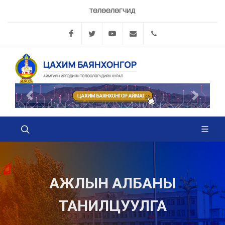
ТӨЛӨӨЛӨГЧИД
Facebook
Twitter
YouTube
info@bayanhongorhural.
70442378, 704426
Өмнөх
Дараах
АЖЛЫН АЛБАНЫ
ТАНИЛЦУУЛГА