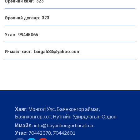
Өрөөний хаяг: 323
Өрөөний дугаар: 323
Утас: 99445065
И-мэйл хаяг: baigali83@yahoo.com
Хаяг:
Монгол Улс, Баянхонгор аймаг,
Баянхонгор хот, Нутгийн Удирдлагын Ордон
Имэйл:
info@bayanhongorhural.mn
Утас:
70442378, 70442601