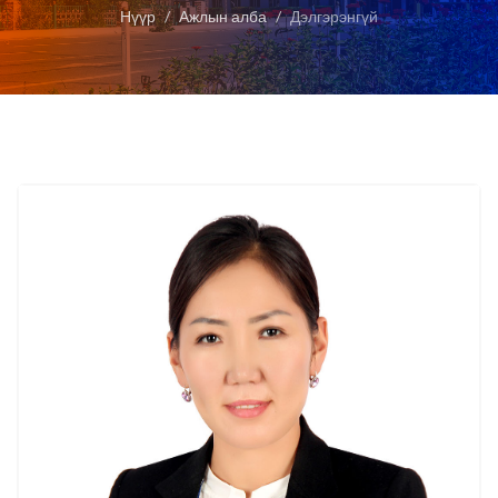
Нүүр
Ажлын алба
Дэлгэрэнгүй