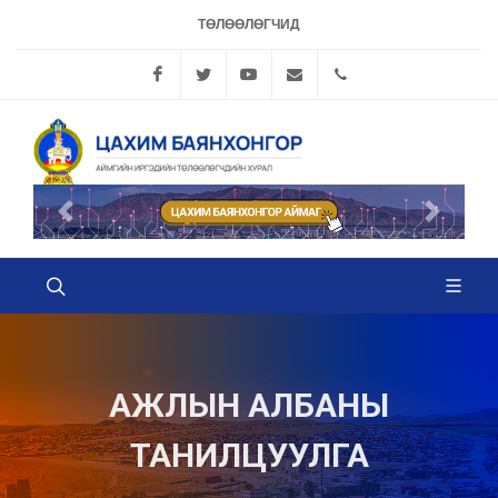
ТӨЛӨӨЛӨГЧИД
Facebook
Twitter
YouTube
info@bayanhongorhural.
70442378, 704426
Өмнөх
Дараах
АЖЛЫН АЛБАНЫ
ТАНИЛЦУУЛГА