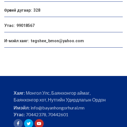
Өрөөний дугаар: 328
Утас: 99018567
И-мэйл хаяг: tegshee_bmon@yahoo.com
Хаяг:
Монгол Улс, Баянхонгор аймаг,
Баянхонгор хот, Нутгийн Удирдлагын Ордон
Имэйл:
info@bayanhongorhural.mn
Утас:
70442378, 70442601