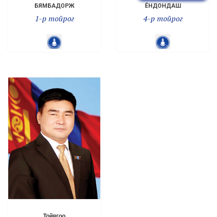
БЯМБАДОРЖ
ЁНДОНДАШ
1-р тойрог
4-р тойрог
Тойвгоо