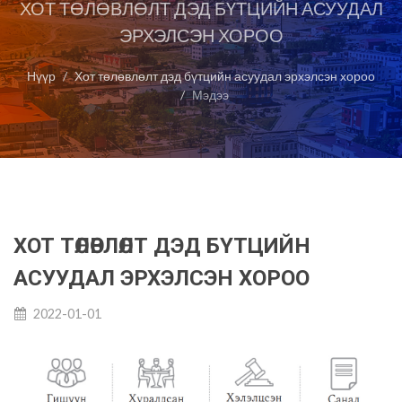
ХОТ ТӨЛӨВЛӨЛТ ДЭД БҮТЦИЙН АСУУДАЛ
ЭРХЭЛСЭН ХОРОО
Нүүр
Хот төлөвлөлт дэд бүтцийн асуудал эрхэлсэн хороо
Мэдээ
ХОТ ТӨЛӨВЛӨЛТ ДЭД БҮТЦИЙН
АСУУДАЛ ЭРХЭЛСЭН ХОРОО
2022-01-01