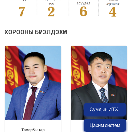
ХОРООНЫ БҮРЭЛДЭХҮҮН
Сумдын ИТХ
Цахим систем
Төмөрбаатар
Дашдорж