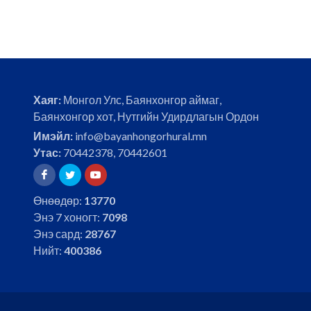
Хаяг:
Монгол Улс, Баянхонгор аймаг,
Баянхонгор хот, Нутгийн Удирдлагын Ордон
Имэйл:
info@bayanhongorhural.mn
Утас:
70442378, 70442601
Өнөөдөр:
13770
Энэ 7 хоногт:
7098
Энэ сард:
28767
Нийт:
400386