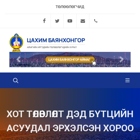
ТӨЛӨӨЛӨГЧИД
Facebook
Twitter
YouTube
info@bayanhongorhural.
70442378, 704426
Өмнөх
Дараах
ХОТ ТӨЛӨВЛӨЛТ ДЭД БҮТЦИЙН
АСУУДАЛ ЭРХЭЛСЭН ХОРОО