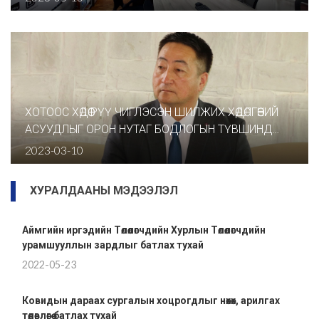
ХОТООС ХӨДӨӨ РҮҮ ЧИГЛЭСЭН ШИЛЖИХ ХӨДӨЛГӨӨНИЙ
АСУУДЛЫГ ОРОН НУТАГ БОДЛОГЫН ТҮВШИНД
ДЭМЖИХ ЗОРИЛГООР ТӨРИЙН АЛБАН ХААГЧДАД
2023-03-10
СУРГАЛТ ЗОХИОН БАЙГУУЛЖ БАЙНА
ХУРАЛДААНЫ МЭДЭЭЛЭЛ
Аймгийн иргэдийн Төлөөлөгчдийн Хурлын Төлөөлөгчдийн
урамшууллын зардлыг батлах тухай
2022-05-23
Ковидын дараах сургалын хоцрогдлыг нөхөх, арилгах
төлөвлөгөө батлах тухай