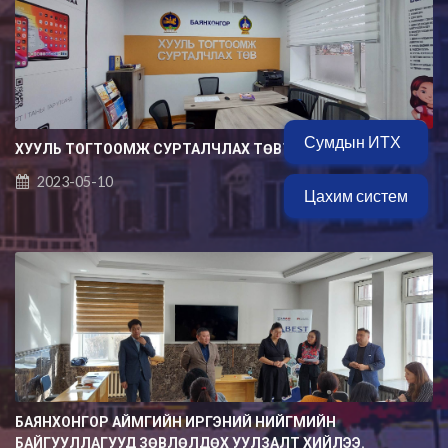
Сумдын ИТХ
ХУУЛЬ ТОГТООМЖ СУРТАЛЧЛАХ ТӨВТЭЙ БОЛОВ
2023-05-10
Цахим систем
БАЯНХОНГОР АЙМГИЙН ИРГЭНИЙ НИЙГМИЙН
БАЙГУУЛЛАГУУД ЗӨВЛӨЛДӨХ УУЛЗАЛТ ХИЙЛЭЭ.