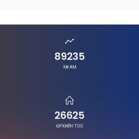
89235
ХҮН АМ
26625
ӨРХИЙН ТОО