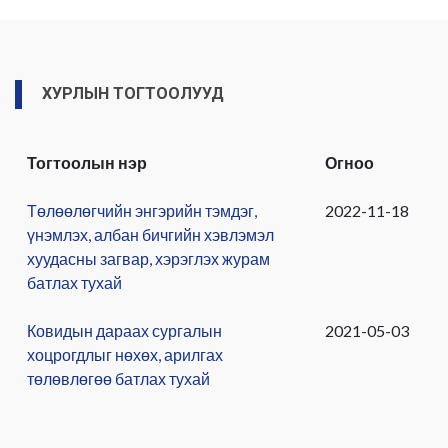
ХУРЛЫН ТОГТООЛУУД
Тогтоолын нэр
Огноо
Төлөөлөгчийн энгэрийн тэмдэг,
2022-11-18
үнэмлэх, албан бичгийн хэвлэмэл
хуудасны загвар, хэрэглэх журам
батлах тухай
Ковидын дараах сургалын
2021-05-03
хоцрогдлыг нөхөх, арилгах
төлөвлөгөө батлах тухай