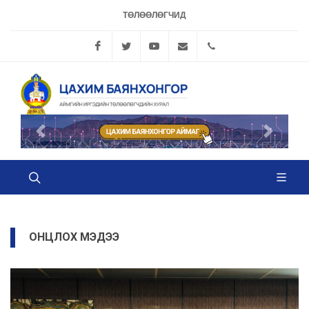
ТӨЛӨӨЛӨГЧИД
Facebook
Twitter
YouTube
info@bayanhongorhural.
70442378, 704426
Өмнөх
Дараах
ОНЦЛОХ МЭДЭЭ