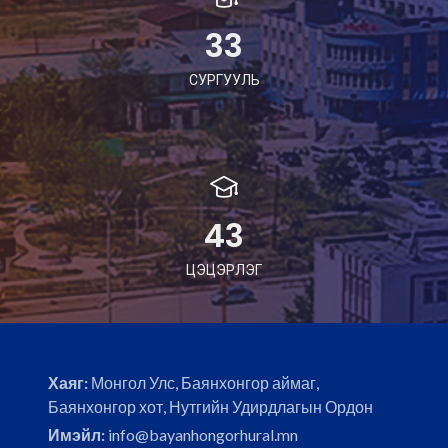
33
СУРГУУЛЬ
43
ЦЭЦЭРЛЭГ
Хаяг:
Монгол Улс, Баянхонгор аймаг,
Баянхонгор хот, Нутгийн Удирдлагын Ордон
Имэйл:
info@bayanhongorhural.mn