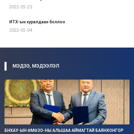
2022-05-23
ИТХ-ын хуралдаан боллоо
2022-05-04
МЭДЭЭ, МЭДЭЭЛЭЛ
БНХАУ-ЫН ӨМӨЗО-НЫ АЛЬШАА АЙМАГТАЙ БАЯНХОНГОР