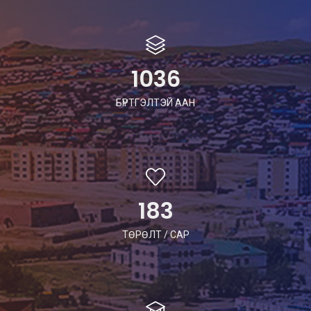
1036
БҮРТГЭЛТЭЙ ААН
183
ТӨРӨЛТ / САР