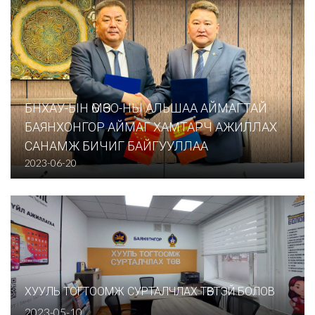
БНХАУ-ЫН ӨМӨЗО-НЫ АЛЬШАА АЙМАГТАЙ
БАЯНХОНГОР АЙМАГ ХАМТАРЧ АЖИЛЛАХ
САНАМЖ БИЧИГ БАЙГУУЛЛАА
2023-06-20
ХУУЛЬ ТОГТООМЖ СУРТАЛЧЛАХ ТӨВТЭЙ БОЛОВ
2023-05-10