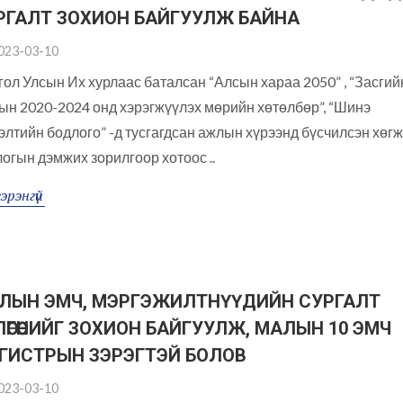
РГАЛТ ЗОХИОН БАЙГУУЛЖ БАЙНА
023-03-10
ол Улсын Их хурлаас баталсан “Алсын хараа 2050” , “Засгий
ын 2020-2024 онд хэрэгжүүлэх мөрийн хөтөлбөр”, “Шинэ
элтийн бодлого” -д тусгагдсан ажлын хүрээнд бүсчилсэн хөг
огын дэмжих зорилгоор хотоос ..
эрэнгүй
ЛЫН ЭМЧ, МЭРГЭЖИЛТНҮҮДИЙН СУРГАЛТ
ВЛӨГӨӨНИЙГ ЗОХИОН БАЙГУУЛЖ, МАЛЫН 10 ЭМЧ
ГИСТРЫН ЗЭРЭГТЭЙ БОЛОВ
023-03-10