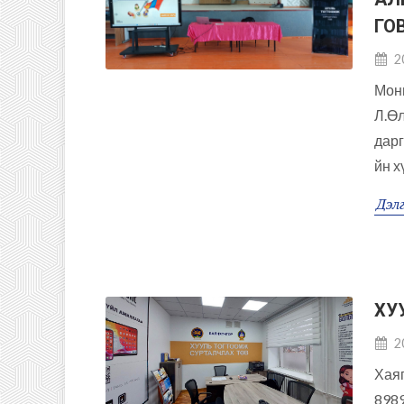
ГО
2
Мон
Л.Ө
дарг
йн х
Дэлг
ХУ
2
Хаяг
898