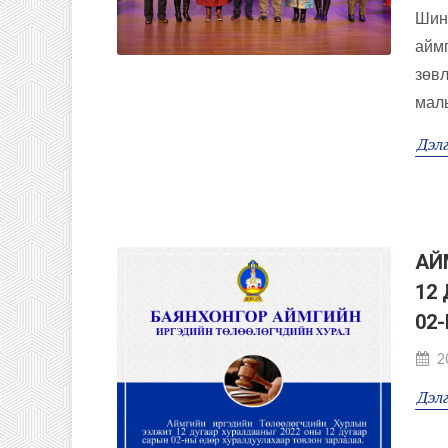
Шинж
аймг
зөвл
малы
Дэлг
АЙ
12
02
2
Дэлг