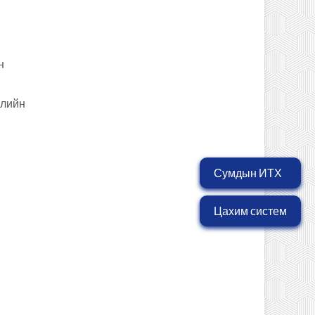
н
жлийн
Сумдын ИТХ
Цахим систем