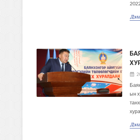
2022
Дэлг
БА
ХУ
2
Баян
ын х
танх
хура
Дэлг