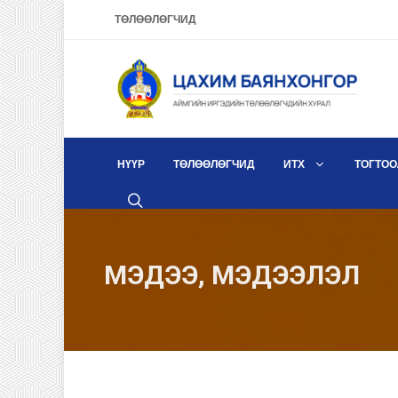
ТӨЛӨӨЛӨГЧИД
НҮҮР
ТӨЛӨӨЛӨГЧИД
ИТХ
ТОГТОО
МЭДЭЭ, МЭДЭЭЛЭЛ