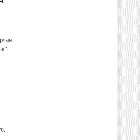
урлын
иг”-
8,