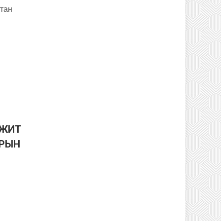
гтан
ЛЖИТ
АРЫН