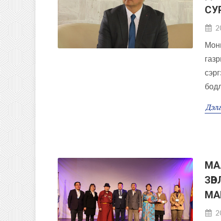
СУ
2
Монг
газр
сэрг
бодл
Дэлг
МА
ЗӨ
МА
2