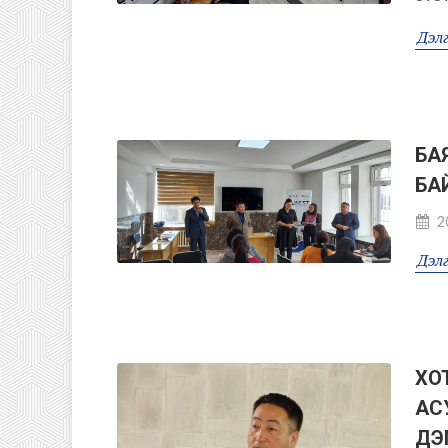
Дэлг
БА
БА
2
Дэлг
ХОТ
АС
ДЭ