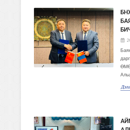
БН
БА
БИ
2
Баян
дарг
ӨМӨ
Альш
Дэлг
АЙ
АЛ