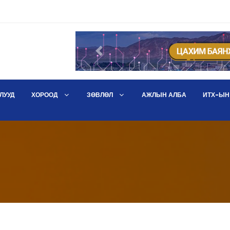
Өмнөх
ЛУУД
ХОРООД
ЗӨВЛӨЛ
АЖЛЫН АЛБА
ИТХ-ЫН