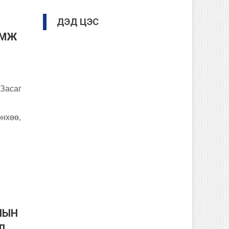
ДЭД ЦЭС
АМЖ
 Засаг
нхөө,
ЛЫН
Д