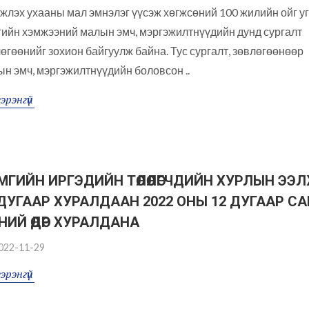
лэх ухааны мал эмнэлэг үүсэж хөгжсөний 100 жилийн ойг у
ийн хэмжээний малын эмч, мэргэжилтнүүдийн дунд сургалт
өгөөнийг зохион байгуулж байна. Тус сургалт, зөвлөгөөнөөр
н эмч, мэргэжилтнүүдийн боловсон ..
эрэнгүй
МГИЙН ИРГЭДИЙН ТӨЛӨӨЛӨГЧДИЙН ХУРЛЫН ЭЭ
 ДУГААР ХУРАЛДААН 2022 ОНЫ 12 ДУГААР С
-НИЙ ӨДӨР ХУРАЛДАНА
022-11-29
эрэнгүй