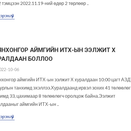
 тэмцээн 2022.11.19-ний өдөр 2 төрлөөр ..
эрэнгүй
ЯНХОНГОР АЙМГИЙН ИТХ-ЫН ЭЭЛЖИТ X
РАЛДААН БОЛЛОО
022-10-06
хонгор аймгийн ИТХ-ын ээлжит Х хуралдаан 10:00 цагт АЗД
урлын танхимд эхэллээ.Хуралдаанд ирвэл зохих 41 төлөөлө
имд 33, цахимаар 8 төлөөлөгч оролцож байна.Ээлжит
лдааныг аймгийн ИТХ-ын ..
эрэнгүй