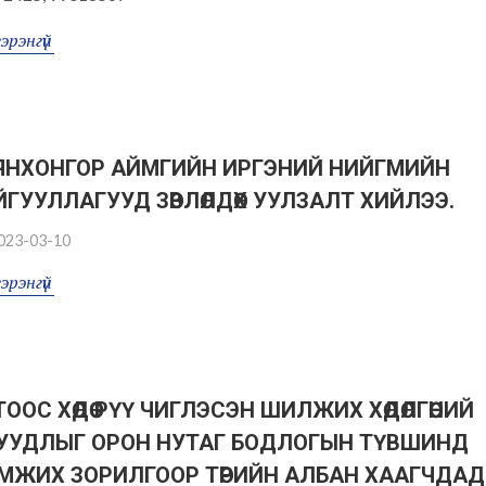
эрэнгүй
ЯНХОНГОР АЙМГИЙН ИРГЭНИЙ НИЙГМИЙН
ЙГУУЛЛАГУУД ЗӨВЛӨЛДӨХ УУЛЗАЛТ ХИЙЛЭЭ.
023-03-10
эрэнгүй
ООС ХӨДӨӨ РҮҮ ЧИГЛЭСЭН ШИЛЖИХ ХӨДӨЛГӨӨНИЙ
УУДЛЫГ ОРОН НУТАГ БОДЛОГЫН ТҮВШИНД
МЖИХ ЗОРИЛГООР ТӨРИЙН АЛБАН ХААГЧДАД