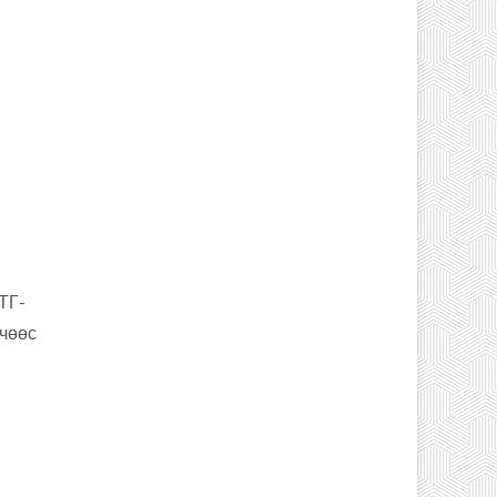
ТГ-
гчөөс