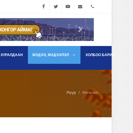
Facebook
Twitter
YouTube
info@bayanhongorhural
70442378, 70442
Дараах
 ХУРАЛДААН
МЭДЭЭ, МЭДЭЭЛЭЛ
ХОЛБОО БАРИХ
Нүүр
Ангилал