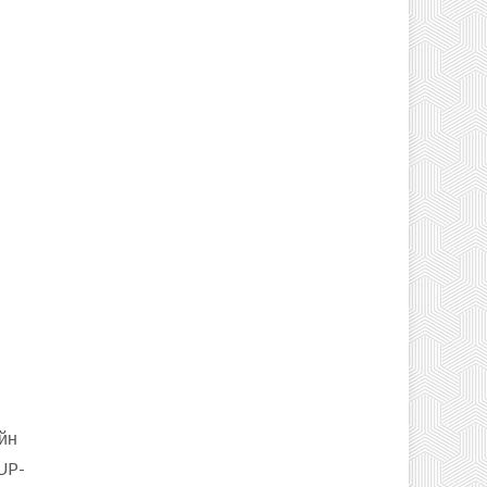
йн
UP-