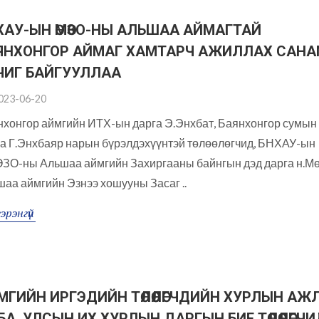
ХАУ-ЫН ӨМӨЗО-НЫ АЛЬШАА АЙМАГТАЙ
ЯНХОНГОР АЙМАГ ХАМТАРЧ АЖИЛЛАХ САН
ЧИГ БАЙГУУЛЛАА
023-06-20
хонгор аймгийн ИТХ-ын дарга Э.Энхбат, Баянхонгор сумын
а Г.Энхбаяр нарын бүрэлдэхүүнтэй төлөөлөгчид, БНХАУ-ын
ЗО-ны Альшаа аймгийн Захиргааны байнгын дэд дарга н.Мө
аа аймгийн Эзнээ хошууны Засаг ..
эрэнгүй
МГИЙН ИРГЭДИЙН ТӨЛӨӨЛӨГЧДИЙН ХУРЛЫН АЖ
БА, УЛСЫН ИХ ХУРЛЫН ДАРГЫН БИЕ ТӨЛӨӨЛӨГЧИ