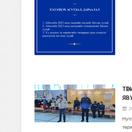
ТӨ
ЯВ
2
Нутг
төр