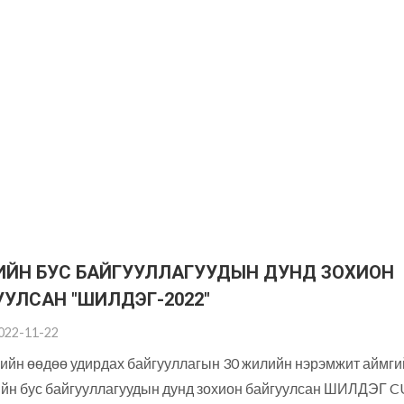
РИЙН БУС БАЙГУУЛЛАГУУДЫН ДУНД ЗОХИОН
УУЛСАН "ШИЛДЭГ-2022"
022-11-22
ийн өөдөө удирдах байгууллагын 30 жилийн нэрэмжит аймги
ийн бус байгууллагуудын дунд зохион байгуулсан ШИЛДЭГ C