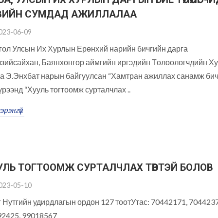
ВИЙН СУМДАД АЖИЛЛАЛАА
023-06-09
гол Улсын Их Хурлын Ерөнхий нарийн бичгийн дарга
лзийсайхан, Баянхонгор аймгийн иргэдийн Төлөөлөгчдийн Х
а Э.Энхбат нарын байгуулсан “Хамтран ажиллах санамж бич
үрээнд “Хууль тогтоомж сурталчлах ..
эрэнгүй
УЛЬ ТОГТООМЖ СУРТАЛЧЛАХ ТӨВТЭЙ БОЛОВ
023-05-10
 Нутгийн удирдлагын ордон 127 тоотУтас: 70442171, 7044237
92425, 99018567